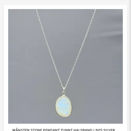
MÅNSTEN STONE PENDANT TUNNT HALSBAND I 925 SILVER