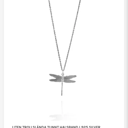
LITEN TROLLSLÄNDA TUNNT HALSBAND I 925 SILVER