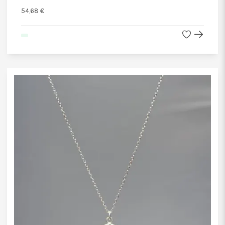
54,68 €