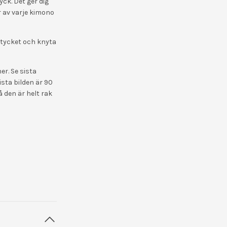
ck. Det ger dig
r av varje kimono
tycket och knyta
er. Se sista
sta bilden är 90
å den är helt rak