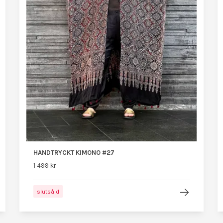
HANDTRYCKT KIMONO #27
1 499 kr
slutsåld