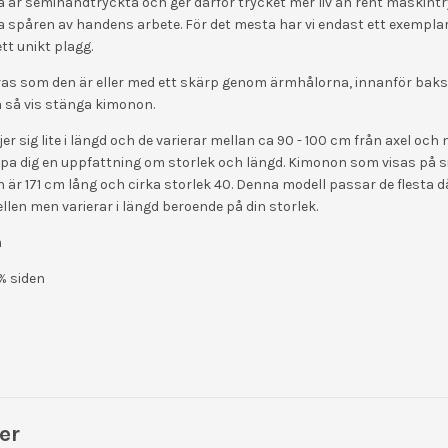
 är semihandtryckta och ger därför trycket mer liv än rent maskintry
ja spåren av handens arbete. För det mesta har vi endast ett exempla
ett unikt plagg.
s som den är eller med ett skärp genom ärmhålorna, innanför baks
på så vis stänga kimonon.
er sig lite i längd och de varierar mellan ca 90 - 100 cm från axel och n
apa dig en uppfattning om storlek och längd. Kimonon som visas på si
 är 171 cm lång och cirka storlek 40. Denna modell passar de flesta d
len men varierar i längd beroende på din storlek.
m
% siden
er