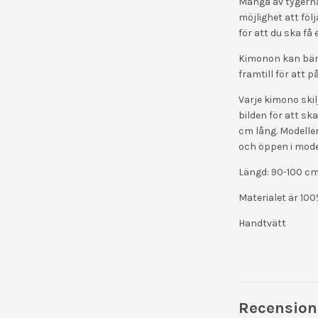
Många av tygerna
möjlighet att föl
för att du ska få 
Kimonon kan bära
framtill för att 
Varje kimono skilj
bilden för att sk
cm lång. Modellen
och öppen i model
Längd: 90-100 c
Materialet är 100
Handtvätt
Recension