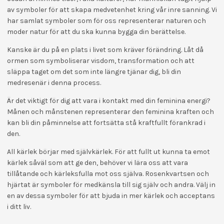
av symboler för att skapa medvetenhet kring vår inre sanning. Vi
har samlat symboler som för oss representerar naturen och
moder natur för att du ska kunna bygga din berättelse.
Kanske är du på en plats i livet som kräver förändring. Låt då
ormen som symboliserar visdom, transformation och att
släppa taget om det som inte längre tjänar dig, bli din
medresenär i denna process.
Är det viktigt för dig att vara i kontakt med din feminina energi?
Månen och månstenen representerar den feminina kraften och
kan bli din påminnelse att fortsätta stå kraftfullt förankrad i
den.
All kärlek börjar med självkärlek. För att fullt ut kunna ta emot
kärlek såväl som att ge den, behöver vi lära oss att vara
tillåtande och kärleksfulla mot oss själva. Rosenkvartsen och
hjärtat är symboler för medkänsla till sig själv och andra. Välj in
en av dessa symboler för att bjuda in mer kärlek och acceptans
i ditt liv.