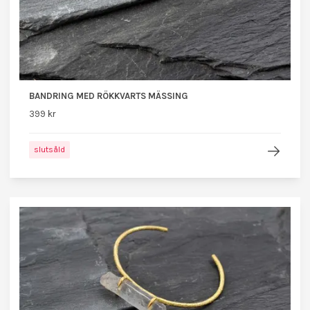
BANDRING MED RÖKKVARTS MÄSSING
399 kr
slutsåld