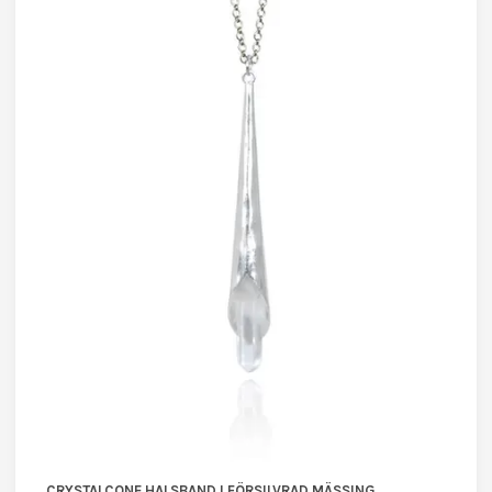
CRYSTALCONE HALSBAND I FÖRSILVRAD MÄSSING