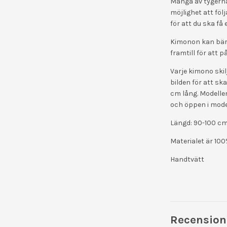
Många av tygerna
möjlighet att föl
för att du ska få 
Kimonon kan bära
framtill för att 
Varje kimono skilj
bilden för att sk
cm lång. Modellen
och öppen i model
Längd: 90-100 c
Materialet är 100
Handtvätt
Recension