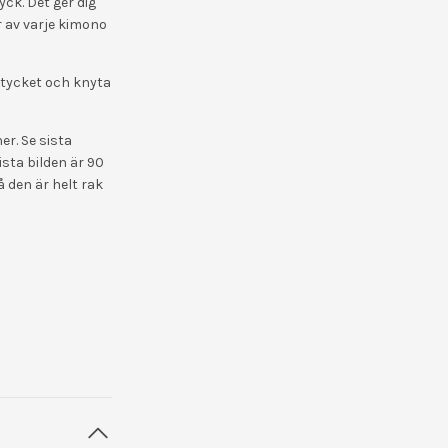
ck. Det ger dig
r av varje kimono
tycket och knyta
er. Se sista
sta bilden är 90
å den är helt rak