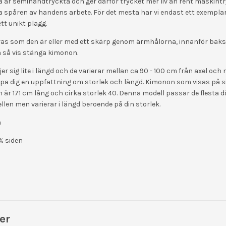
 är semihandtryckta och ger därför trycket mer liv än rent maskintry
ja spåren av handens arbete. För det mesta har vi endast ett exempla
ett unikt plagg.
s som den är eller med ett skärp genom ärmhålorna, innanför baks
på så vis stänga kimonon.
er sig lite i längd och de varierar mellan ca 90 - 100 cm från axel och n
apa dig en uppfattning om storlek och längd. Kimonon som visas på si
 är 171 cm lång och cirka storlek 40. Denna modell passar de flesta d
len men varierar i längd beroende på din storlek.
m
% siden
er