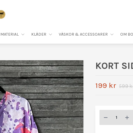
MATERIAL
KLÄDER
VÄSKOR & ACCESSOARER
OM BO
KORT S
199 kr
599 k