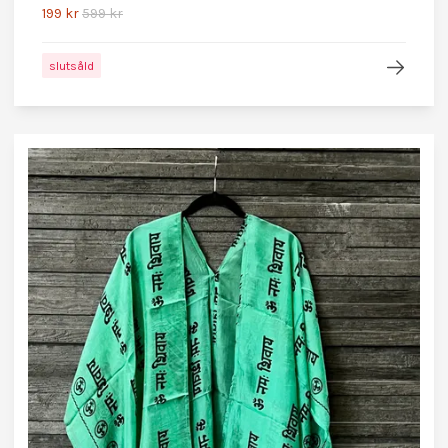
199 kr
599 kr
slutsåld