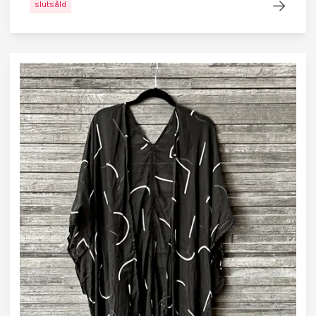
slutsåld