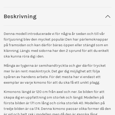
Beskrivning
Denna modell introducerade vi för några år sedan
och till vår
förtjusning blev den mycket populär.
D
en har pärlemoknappar
på framsidan och kan därför bäras öppen eller stängd som en
klänning. Längs med sidorna har den 2 sprund för att du enkelt
ska kunna röra dig i den.
Många av tygerna är semihandtryckta och ger därför trycket
mer liv än rent maskintryck. Det ger dig möjlighet att följa
spåren av handens arbete. För det mesta har vi endast ett
exemplar av varje kimono för att du ska få ett unikt plagg.
Kimonons längd är 120 cm från axel och ner. Se bilden för att
skapa dig en uppfattning om storlek och längd. Modellen på
första bilden är 171 cm lång och cirka storlek 40. Modellen på
tredje bilden är ca 174. Denna kimono passar olika former då den
är vid och helt rak i modellen men då den är ganska lång