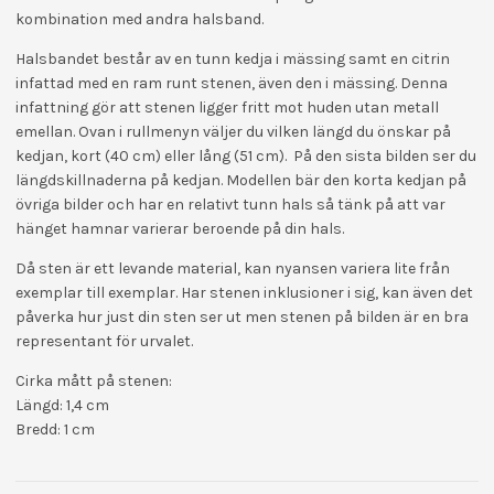
kombination med andra halsband.
Halsbandet består av en tunn kedja i mässing samt en citrin
infattad med en ram runt stenen, även den i mässing. Denna
infattning gör att stenen ligger fritt mot huden utan metall
emellan. Ovan i rullmenyn väljer du vilken längd du önskar på
kedjan, kort (40 cm) eller lång (51 cm). På den sista bilden ser du
längdskillnaderna på kedjan. Modellen bär den korta kedjan på
övriga bilder och har en relativt tunn hals så tänk på att var
hänget hamnar varierar beroende på din hals.
Då sten är ett levande material, kan nyansen variera lite från
exemplar till exemplar. Har stenen inklusioner i sig, kan även det
påverka hur just din sten ser ut men stenen på bilden är en bra
representant för urvalet.
Cirka mått på stenen:
Längd: 1,4 cm
Bredd: 1 cm