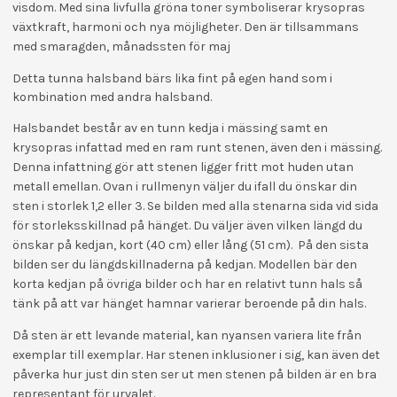
visdom. Med sina livfulla gröna toner symboliserar krysopras
växtkraft, harmoni och nya möjligheter. Den är tillsammans
med smaragden, månadssten för maj
Detta tunna halsband bärs lika fint på egen hand som i
kombination med andra halsband.
Halsbandet består av en tunn kedja i mässing samt en
krysopras infattad med en ram runt stenen, även den i mässing.
Denna infattning gör att stenen ligger fritt mot huden utan
metall emellan. Ovan i rullmenyn väljer du ifall du önskar din
sten i storlek 1,2 eller 3. Se bilden med alla stenarna sida vid sida
för storleksskillnad på hänget. Du väljer även vilken längd du
önskar på kedjan, kort (40 cm) eller lång (51 cm). På den sista
bilden ser du längdskillnaderna på kedjan. Modellen bär den
korta kedjan på övriga bilder och har en relativt tunn hals så
tänk på att var hänget hamnar varierar beroende på din hals.
Då sten är ett levande material, kan nyansen variera lite från
exemplar till exemplar. Har stenen inklusioner i sig, kan även det
påverka hur just din sten ser ut men stenen på bilden är en bra
representant för urvalet.