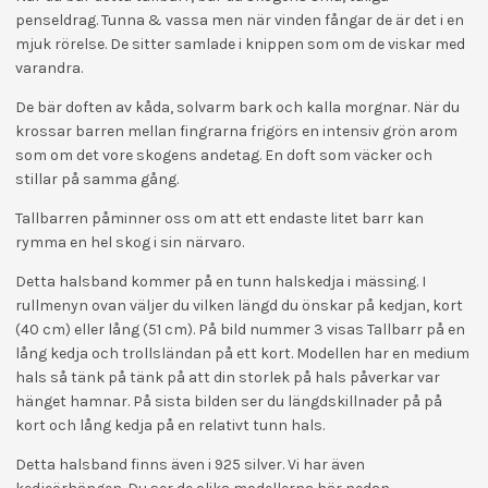
penseldrag. Tunna & vassa men när vinden fångar de är det i en
mjuk rörelse. De sitter samlade i knippen som om de viskar med
varandra.
De bär doften av kåda, solvarm bark och kalla morgnar. När du
krossar barren mellan fingrarna frigörs en intensiv grön arom
som om det vore skogens andetag. En doft som väcker och
stillar på samma gång.
Tallbarren påminner oss om att ett endaste litet barr kan
rymma en hel skog i sin närvaro.
Detta halsband kommer på en tunn halskedja i mässing. I
rullmenyn ovan väljer du vilken längd du önskar på kedjan, kort
(40 cm) eller lång (51 cm). På bild nummer 3 visas Tallbarr på en
lång kedja och trollsländan på ett kort. Modellen har en medium
hals så tänk på tänk på att din storlek på hals påverkar var
hänget hamnar. På sista bilden ser du längdskillnader på på
kort och lång kedja på en relativt tunn hals.
Detta halsband finns även i 925 silver. Vi har även