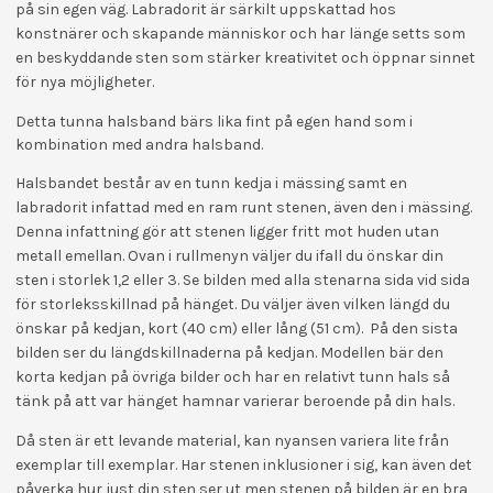
på sin egen väg. Labradorit är särkilt uppskattad hos
konstnärer och skapande människor och har länge setts som
en beskyddande sten som stärker kreativitet och öppnar sinnet
för nya möjligheter.
Detta tunna halsband bärs lika fint på egen hand som i
kombination med andra halsband.
Halsbandet består av en tunn kedja i mässing samt en
labradorit infattad med en ram runt stenen, även den i mässing.
Denna infattning gör att stenen ligger fritt mot huden utan
metall emellan. Ovan i rullmenyn väljer du ifall du önskar din
sten i storlek 1,2 eller 3. Se bilden med alla stenarna sida vid sida
för storleksskillnad på hänget. Du väljer även vilken längd du
önskar på kedjan, kort (40 cm) eller lång (51 cm). På den sista
bilden ser du längdskillnaderna på kedjan. Modellen bär den
korta kedjan på övriga bilder och har en relativt tunn hals så
tänk på att var hänget hamnar varierar beroende på din hals.
Då sten är ett levande material, kan nyansen variera lite från
exemplar till exemplar. Har stenen inklusioner i sig, kan även det
påverka hur just din sten ser ut men stenen på bilden är en bra