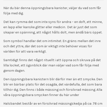
När du bär denna öppningsbara kanister, väljer du vad som får
följa med dig.
Det kan rymma det som inte syns för andra – en doft, ett minne,
en lapp eller kanske glitter eller medicin. Det är just det som
skapar en spänning, att något hålls dolt, men ändå bärs öppet.
Som symbol handlar det om intimitet. En gräns mellan det inre
och det yttre, där det som är viktigt inte behöver visas för
världen för att vara verkligt.
Samtidigt finns det något rituellt i att öppna och skruva på det
lilla locket, ett ögonblick där man väljer vad som får följa med
genom dagen.
Den öppningsbara kanistern blir därför mer än ett smycke. Den
blir en bärbar plats för det osagda, det värdefulla, det som bara
tillhör dig. Den finns i både mässing och försilvrad mässing. Alla
våra öppningsbara smycken finner du här under
Halsbandet består av en försilvrad mässingskedja på ca: 78 cm