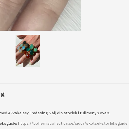
ng
ed Akvakelsey i mässing. Välj din storlek i rullmenyn ovan.
leksguide:
https://bohemiacollection.se/sidor/skotsel-storleksguide