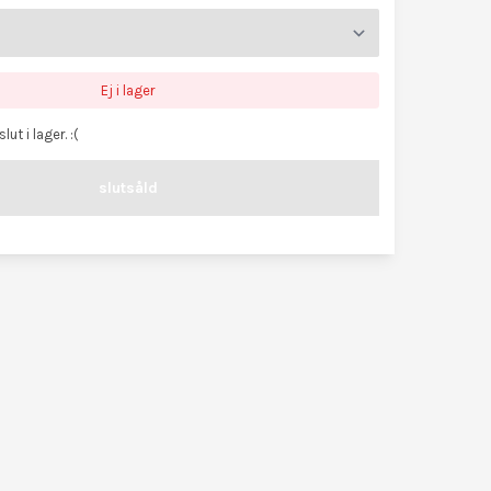
Ej i lager
lut i lager. :(
slutsåld