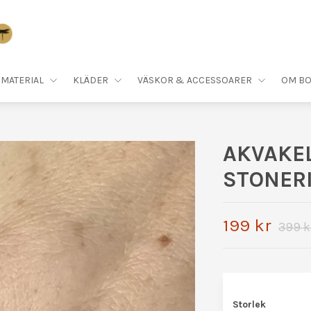
MATERIAL
KLÄDER
VÄSKOR & ACCESSOARER
OM BO
AKVAKE
STONER
199 kr
399 k
Storlek