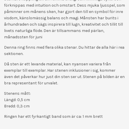
förknippas med intuition och omstart. Dess mjuka ljusspel, som
påminner om månens sken, har gjort den till en symbol för inre
visdom, känslomässig balans och magi. Månsten har burits i
århundraden och sägs inspirera till lugn, kreativitet och tillit till
livets naturliga flöde. Den är tillsammans med pärlan,
månadssten för juni
Denna ring finns med flera olika stenar. Du hittar de alla här i rea
sektionen.
Då sten är ett levande material, kan nyansen variera från
exemplar till exemplar. Har stenen inklusioner i sig, kommer
även det påverkar hur just din sten ser ut. Stenen på bilden är en
bra representant för urvalet.
Stenens mått:
Längd: 0,5 cm
Bredd: 0,3 cm
Ringen har ett fyrkantigt band som är ca: 1 mm brett