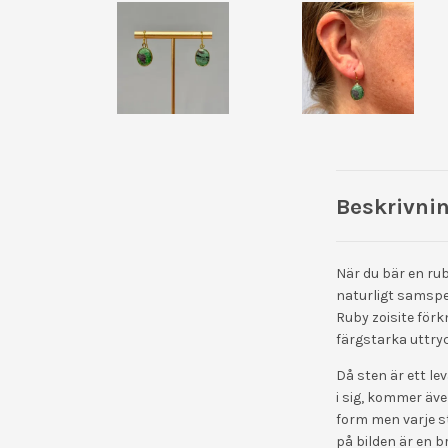
Beskrivni
När du bär en rub
naturligt samspe
Ruby zoisite förk
färgstarka uttry
Då sten är ett le
i sig, kommer äve
form men varje st
på bilden är en b