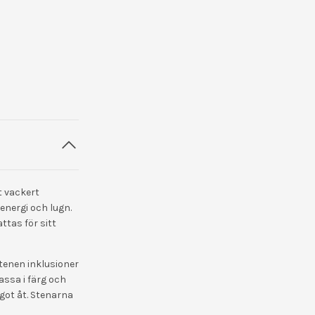
t vackert
nergi och lugn.
ttas för sitt
stenen inklusioner
assa i färg och
ågot åt. Stenarna