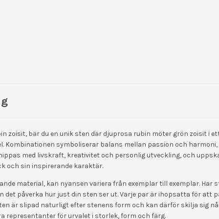
ng
in zoisit, bär du en unik sten där djuprosa rubin möter grön zoisit i et
l. Kombinationen symboliserar balans mellan passion och harmoni, e
nippas med livskraft, kreativitet och personlig utveckling, och uppska
ck och sin inspirerande karaktär.
vande material, kan nyansen variera från exemplar till exemplar. Har 
n det påverka hur just din sten ser ut. Varje par är ihopsatta för att p
en är slipad naturligt efter stenens form och kan därför skilja sig n
ra representanter för urvalet i storlek, form och färg.