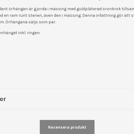
ant örhängen är gjorda i mässing med guldpläterad öronkrok tills
ed en ram runt stenen, även den i mässing. Denna infattning gör att s
om. Örhängena säljs som par.
nhänget inkl. ringen:
er
Recensera produkt