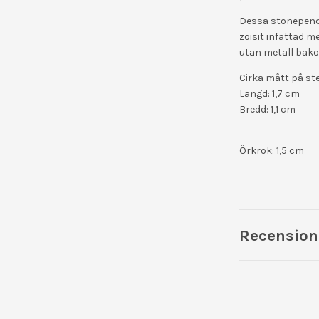
Dessa stonepend
zoisit infattad m
utan metall bak
Cirka mått på ste
Längd: 1,7 cm
Bredd: 1,1 cm
Örkrok: 1,5 cm
Recension