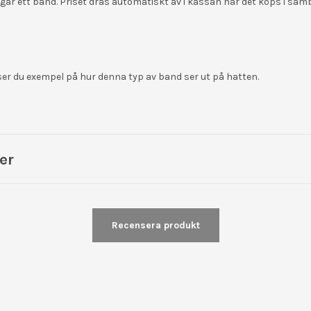
ngår ett band. Priset dras automatiskt av i kassan när det köps i sa
ser du exempel på hur denna typ av band ser ut på hatten.
er
Recensera produkt