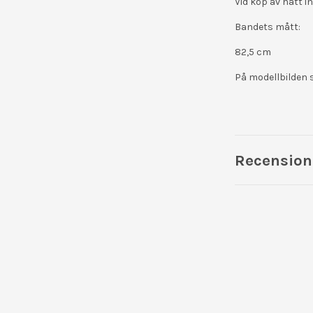
Vid köp av hatt i
Bandets mått:
82,5 cm
På modellbilden 
Recension