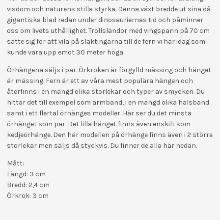
visdom och naturens stilla styrka. Denna växt bredde ut sina då
gigantiska blad redan under dinosauriernas tid och påminner
oss om livets uthållighet. Trollsländor med vingspann på 70 cm
satte sig för att vila på släktingarna till de fern vi har idag som
kunde vara upp emot 30 meter höga.
Örhängena säljs i par. Örkroken är förgylld mässing och hänget
är mässing. Fern är ett av våra mest populära hängen och
återfinns i en mängd olika storlekar och typer av smycken. Du
hittar det till exempel som armband, i en mängd olika halsband
samt i ett flertal örhänges modeller. Här ser du det minsta
örhänget som par. Det lilla hänget finns även enskilt som
kedjeörhänge. Den här modellen på örhänge finns även i 2 större
storlekar men säljs då styckvis. Du finner de alla här nedan.
Mått:
Längd: 3 cm
Bredd: 2,4 cm
Örkrok: 3 cm