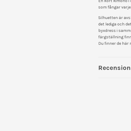
En kort kimono i 
som fångar varje
Silhuetten är av
det lediga och det
byxdress i samma
färgställning fi
Du finner de här 
Recension