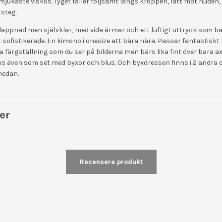
mjukaste viskos. Tyget faller följsamt längs kroppen, lätt mot huden,
 steg.
slappnad men självklar, med vida ärmar och ett luftigt uttryck som b
 sofistikerade. En kimono i onesize att bära nära. Passar fantastiskt fi
 färgställning som du ser på bilderna men bärs lika fint över bara 
nns även som set med byxor och blus. Och byxdressen finns i 2 andra
nedan.
er
Recensera produkt