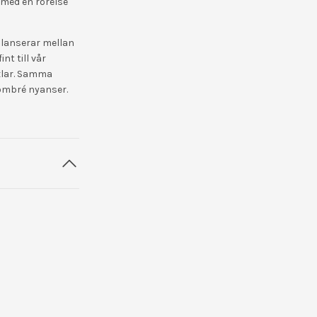
 med en rörelse
alanserar mellan
nt till vår
axlar. Samma
 ombré nyanser.