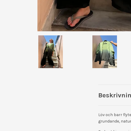
Beskrivni
Löv och barr fly
grundande, natu