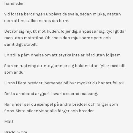
handleden.
Vid första beröringen upplevs de svala, sedan mjuka, nästan
som att metallen minns din form.
Det rör sig mjukt mot huden, följer dig, anpassar sig, tydligt där
men utan motstånd. Oh ena sidan mjuk som spets och
samtidigt stabilt.
En stilla påminnelse om att styrka inte är hård utan följsam.
Som en rustning du inte gömmer dig bakom utan fyller med allt
som är du.
Finns i flera bredder, beroende på hur mycket du har att fylla✨
Detta armband är gjort i svartoxiderad mässing.
Här under ser du exempel på andra bredder och färger som
finns. Sista bilden visar alla färger och bredder.
Mått:
Bredd: 3 cm