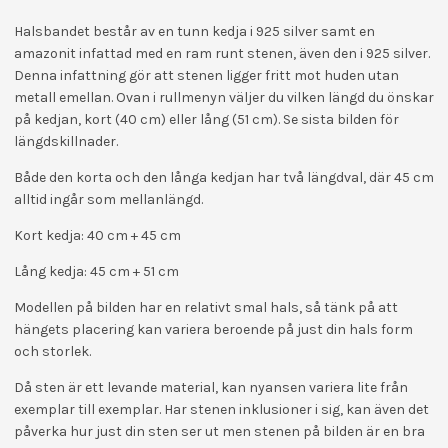
Halsbandet består av en tunn kedja i 925 silver samt en
amazonit infattad med en ram runt stenen, även den i 925 silver.
Denna infattning gör att stenen ligger fritt mot huden utan
metall emellan. Ovan i rullmenyn väljer du vilken längd du önskar
på kedjan, kort (40 cm) eller lång (51 cm). Se sista bilden för
längdskillnader.
Både den korta och den långa kedjan har två längdval, där 45 cm
alltid ingår som mellanlängd.
Kort kedja: 40 cm + 45 cm
Lång kedja: 45 cm + 51 cm
Modellen på bilden har en relativt smal hals, så tänk på att
hängets placering kan variera beroende på just din hals form
och storlek.
Då sten är ett levande material, kan nyansen variera lite från
exemplar till exemplar. Har stenen inklusioner i sig, kan även det
påverka hur just din sten ser ut men stenen på bilden är en bra