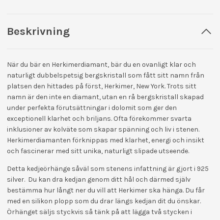
Beskrivning
När du bär en Herkimerdiamant, bär du en ovanligt klar och
naturligt dubbelspetsig bergskristall som fått sitt namn från
platsen den hittades på först, Herkimer, New York. Trots sitt
namn är den inte en diamant, utan en rå bergskristall skapad
under perfekta förutsättningar i dolomit som ger den
exceptionell klarhet och briljans. Ofta förekommer svarta
inklusioner av kolväte som skapar spänning och liv i stenen.
Herkimerdiamanten förknippas med klarhet, energi och insikt
och fascinerar med sitt unika, naturligt slipade utseende.
Detta kedjeörhänge såväl som stenens infattning är gjort i 925
silver. Du kan dra kedjan genom ditt hål och därmed själv
bestämma hur långt ner du vill att Herkimer ska hänga. Du får
med en silikon plopp som du drar längs kedjan dit du önskar.
Örhänget säljs styckvis så tänk på att lägga två stycken i