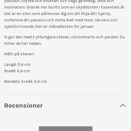
passion, styrka och livskraft och sägs ge energi, mod och
motivation. Granat har burits som en skyddssten i tusentals år.
Det är en sten som påminner dig om att följa ditt hjärta,
omfamna din passion och möta livet med mod, närvaro och
självförtroende. Den är månadssten för januari
Vi gör den med 2 ytterligare stenar, citronkvarts och peridot. Du
hittar de här nedan.
Mått på stenen:
Längd: 0,4 cm
Bredd: 0,4 cm
Bandets bredd: 0,4 cm
Recensioner