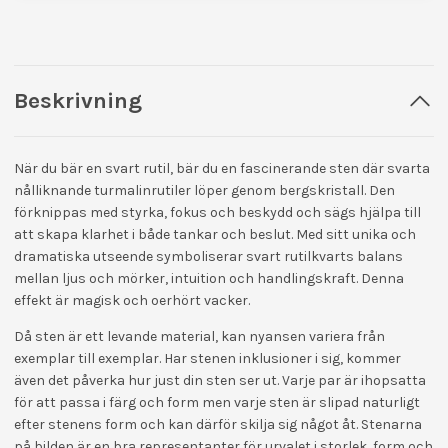
Beskrivning
När du bär en svart rutil, bär du en fascinerande sten där svarta
nålliknande turmalinrutiler löper genom bergskristall. Den
förknippas med styrka, fokus och beskydd och sägs hjälpa till
att skapa klarhet i både tankar och beslut. Med sitt unika och
dramatiska utseende symboliserar svart rutilkvarts balans
mellan ljus och mörker, intuition och handlingskraft. Denna
effekt är magisk och oerhört vacker.
Då sten är ett levande material, kan nyansen variera från
exemplar till exemplar. Har stenen inklusioner i sig, kommer
även det påverka hur just din sten ser ut. Varje par är ihopsatta
för att passa i färg och form men varje sten är slipad naturligt
efter stenens form och kan därför skilja sig något åt. Stenarna
på bilden är en bra representanter för urvalet i storlek, form och