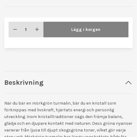
Lägg i korgen
Beskrivning
När du bär en mörkgrön turmalin, bär du en kristall som
förknippas med livskraft, hjärtats energi och personlig
utveckling. Inom kristalltraditioner sägs den främja balans,
glädje och en djupare kontakt med naturen. Dess gröna nyanser
varierar från ljusa till djupt skogsgröna toner, vilket gör varje
sten unik. Mörkgrön turmalin har länge uppskattats både för