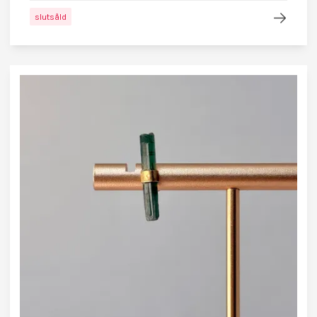
slutsåld