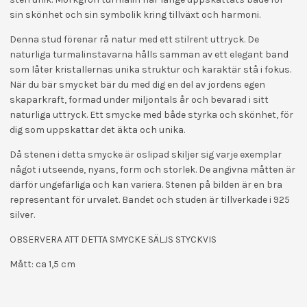
sin skönhet och sin symbolik kring tillväxt och harmoni.
Denna stud förenar rå natur med ett stilrent uttryck. De
naturliga turmalinstavarna hålls samman av ett elegant band
som låter kristallernas unika struktur och karaktär stå i fokus.
När du bär smycket bär du med dig en del av jordens egen
skaparkraft, formad under miljontals år och bevarad i sitt
naturliga uttryck. Ett smycke med både styrka och skönhet, för
dig som uppskattar det äkta och unika.
Då stenen i detta smycke är oslipad skiljer sig varje exemplar
något i utseende, nyans, form och storlek. De angivna måtten är
därför ungefärliga och kan variera. Stenen på bilden är en bra
representant för urvalet. Bandet och studen är tillverkade i 925
silver.
OBSERVERA ATT DETTA SMYCKE SÄLJS STYCKVIS
Mått:
ca 1,5 cm