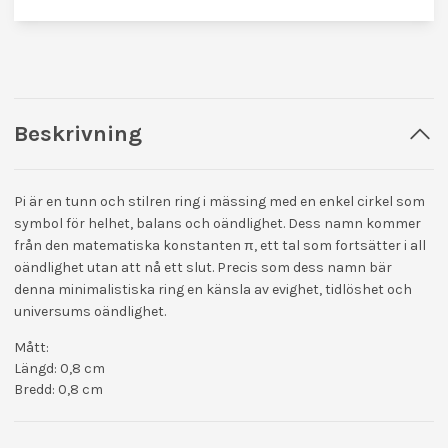
Beskrivning
Pi
är en tunn och stilren ring i mässing med en enkel cirkel som
symbol för helhet, balans och oändlighet. Dess namn kommer
från den matematiska konstanten π, ett tal som fortsätter i all
oändlighet utan att nå ett slut. Precis som dess namn bär
denna
minimalistiska
ring
en känsla av evighet, tidlöshet och
universums oändlighet.
Mått:
Längd: 0,8 cm
Bredd: 0,8 cm