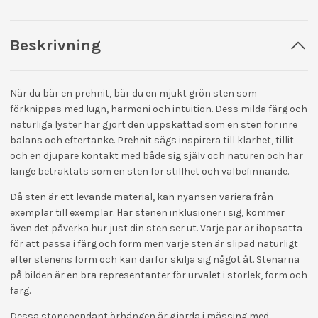
Beskrivning
När du bär en prehnit, bär du en mjukt grön sten som
förknippas med lugn, harmoni och intuition. Dess milda färg och
naturliga lyster har gjort den uppskattad som en sten för inre
balans och eftertanke. Prehnit sägs inspirera till klarhet, tillit
och en djupare kontakt med både sig själv och naturen och har
länge betraktats som en sten för stillhet och välbefinnande.
Då sten är ett levande material, kan nyansen variera från
exemplar till exemplar. Har stenen inklusioner i sig, kommer
även det påverka hur just din sten ser ut. Varje par är ihopsatta
för att passa i färg och form men varje sten är slipad naturligt
efter stenens form och kan därför skilja sig något åt. Stenarna
på bilden är en bra representanter för urvalet i storlek, form och
färg.
Dessa stonependant örhängen är gjorda i mässing med