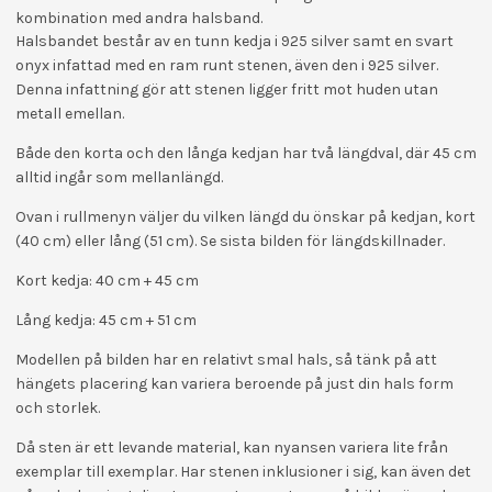
kombination med andra halsband.
Halsbandet består av en tunn kedja i 925 silver samt en svart
onyx infattad med en ram runt stenen, även den i 925 silver.
Denna infattning gör att stenen ligger fritt mot huden utan
metall emellan.
Både den korta och den långa kedjan har två längdval, där 45 cm
alltid ingår som mellanlängd.
Ovan i rullmenyn väljer du vilken längd du önskar på kedjan, kort
(40 cm) eller lång (51 cm). Se sista bilden för längdskillnader.
Kort kedja: 40 cm + 45 cm
Lång kedja: 45 cm + 51 cm
Modellen på bilden har en relativt smal hals, så tänk på att
hängets placering kan variera beroende på just din hals form
och storlek.
Då sten är ett levande material, kan nyansen variera lite från
exemplar till exemplar. Har stenen inklusioner i sig, kan även det