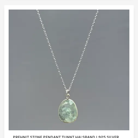
PREHNIT STONE PENDANT TUNNT HALSBAND I 925 SILVER