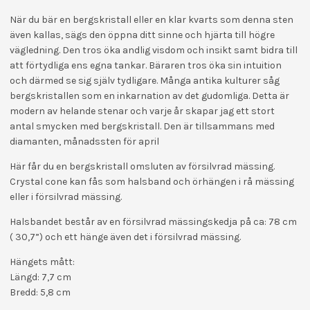
När du bär en bergskristall eller en klar kvarts som denna sten
även kallas, sägs den öppna ditt sinne och hjärta till högre
vägledning. Den tros öka andlig visdom och insikt samt bidra till
att förtydliga ens egna tankar. Bäraren tros öka sin intuition
och därmed se sig själv tydligare. Många antika kulturer såg
bergskristallen som en inkarnation av det gudomliga. Detta är
modern av helande stenar och varje år skapar jag ett stort
antal smycken med bergskristall. Den är tillsammans med
diamanten, månadssten för april
Här får du en bergskristall omsluten av försilvrad mässing.
Crystal cone kan fås som halsband och örhängen i rå mässing
eller i försilvrad mässing.
Halsbandet består av en försilvrad mässingskedja på ca: 78 cm
( 30,7”) och ett hänge även det i försilvrad mässing.
Hängets mått:
Längd: 7,7 cm
Bredd: 5,8 cm