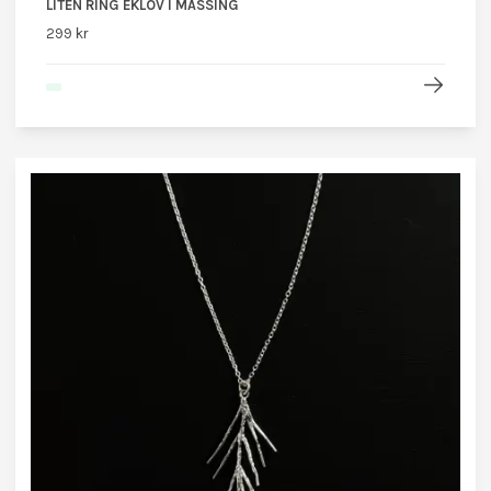
LITEN RING EKLÖV I MÄSSING
299 kr