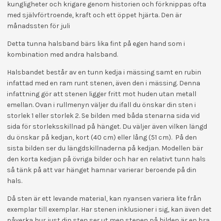
kungligheter och krigare genom historien och förknippas ofta
med självförtroende, kraft och ett öppet hjärta. Den är
månadssten för juli
Detta tunna halsband bärs lika fint på egen hand som i
kombination med andra halsband.
Halsbandet består av en tunn kedja i mässing samt en rubin
infattad med en ram runt stenen, även den i mässing. Denna
infattning gör att stenen ligger fritt mot huden utan metall
emellan. Ovan i rullmenyn väljer du ifall du önskar din sten i
storlek 1 eller storlek 2. Se bilden med båda stenarna sida vid
sida för storleksskillnad på hänget. Du väljer även vilken längd
du önskar på kedjan, kort (40 cm) eller lång (51 cm). På den
sista bilden ser du längdskillnaderna på kedjan. Modellen bär
den korta kedjan på övriga bilder och har en relativt tunn hals
så tänk på att var hänget hamnar varierar beroende på din
hals.
Då sten är ett levande material, kan nyansen variera lite från
exemplar till exemplar. Har stenen inklusioner i sig, kan även det
påverka hur just din sten ser ut men stenen på bilden är en bra