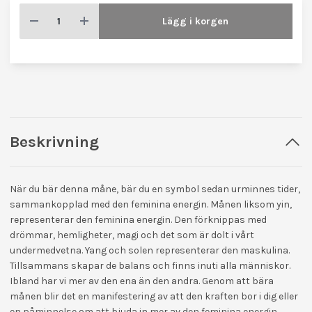
Lägg i korgen
Beskrivning
När du bär denna måne, bär du en symbol sedan urminnes tider,
sammankopplad med den feminina energin. Månen liksom yin,
representerar den feminina energin. Den förknippas med
drömmar, hemligheter, magi och det som är dolt i vårt
undermedvetna. Yang och solen representerar den maskulina.
Tillsammans skapar de balans och finns inuti alla människor.
Ibland har vi mer av den ena än den andra. Genom att bära
månen blir det en manifestering av att den kraften bor i dig eller
en påminnelse om att bjuda in mer av den feminina energin.