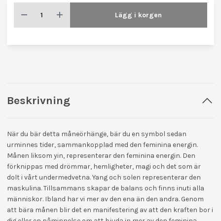
Lägg i korgen
Beskrivning
När du bär detta måneörhänge, bär du en symbol sedan
urminnes tider, sammankopplad med den feminina energin.
Månen liksom yin, representerar den feminina energin. Den
förknippas med drömmar, hemligheter, magi och det som är
dolt i vårt undermedvetna. Yang och solen representerar den
maskulina. Tillsammans skapar de balans och finns inuti alla
människor. Ibland har vi mer av den ena än den andra. Genom
att bära månen blir det en manifestering av att den kraften bor i
dig eller en påminnelse om att bjuda in mer av den feminina