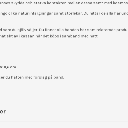
 anses skydda och stärka kontakten mellan dessa samt med kosmos
ängd olika natur infärgningar samt storlekar. Du hittar de alla här u
d som du själv väljer. Du finner alla banden här som relaterade produ
matiskt av i kassan när det köps i samband med hatt.
m
: 11,6 cm
ser du hatten med förslag på band.
er