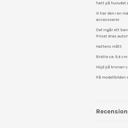
hatt på huvudet
Vi har den i en m
accessoarer.
Det ingår ett ban
Priset dras auto
Hattens mått:
Brätte ca: 9,4 c
Höjd på kronan ca
På modellbilden 
Recension