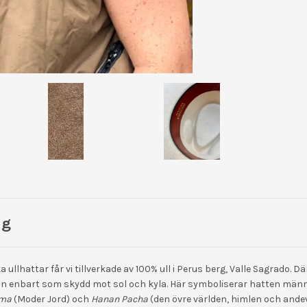
ng
 ullhattar får vi tillverkade av 100% ull i Perus berg, Valle Sagrado. D
n enbart som skydd mot sol och kyla. Här symboliserar hatten män
ma
(Moder Jord) och
Hanan Pacha
(den övre världen, himlen och andev