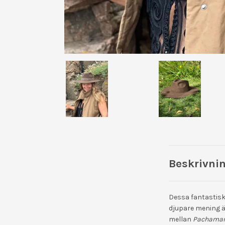
Beskrivni
Dessa fantastiska
djupare mening ä
mellan
Pachama