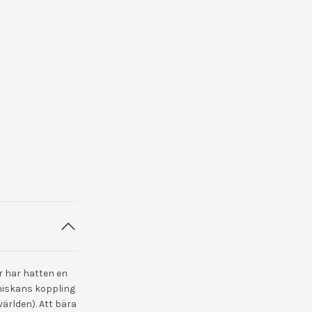
är har hatten en
niskans koppling
ärlden). Att bära