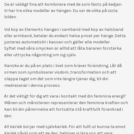
De är väldigt fina att kombinera med de som fästs på kedjan.
Vi har tre olika modeller av hängen. Du ser de olika på sista
bilden
Vid köp av Elements hängen i samband med köp av halsband
eller armband, betalar du endast halva priset per hänge. Detta
justeras automatiskt i kassan och gäller alla modeller.
Syftet med våra smycken är alltid att låta bäraren förstärka
eller uttrycka någonting om sig själv.
Kanske är du på en plats i livet som kräver förändring. Låt då
ormen som symboliserar visdom, transformation och att
släppa taget om det som inte längre tjänar dig, bli din
medresenär i denna process.
Är det viktigt för dig att vara i kontakt med din feminina energi?
Månen och månstenen representerar den feminina kraften och
kan bli din påminnelse att fortsätta stå kraftfullt förankrad i
den.
All kärlek börjar med självkärlek. För att fullt ut kunna ta emot
kärlek såväl som att ge den, behöver vi lära oss att vara