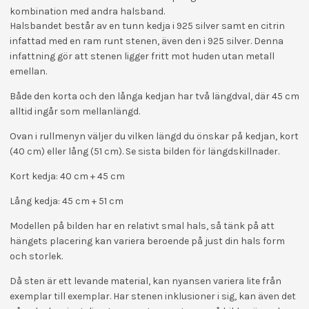
kombination med andra halsband.
Halsbandet består av en tunn kedja i 925 silver samt en citrin
infattad med en ram runt stenen, även den i 925 silver. Denna
infattning gör att stenen ligger fritt mot huden utan metall
emellan.
Både den korta och den långa kedjan har två längdval, där 45 cm
alltid ingår som mellanlängd.
Ovan i rullmenyn väljer du vilken längd du önskar på kedjan, kort
(40 cm) eller lång (51 cm). Se sista bilden för längdskillnader.
Kort kedja: 40 cm + 45 cm
Lång kedja: 45 cm + 51 cm
Modellen på bilden har en relativt smal hals, så tänk på att
hängets placering kan variera beroende på just din hals form
och storlek.
Då sten är ett levande material, kan nyansen variera lite från
exemplar till exemplar. Har stenen inklusioner i sig, kan även det