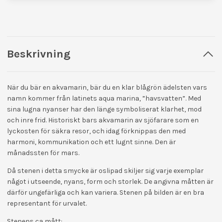
Beskrivning
När du bär en akvamarin, bär du en klar blågrön ädelsten vars
namn kommer från latinets aqua marina, ”havsvatten”. Med
sina lugna nyanser har den länge symboliserat klarhet, mod
och inre frid. Historiskt bars akvamarin av sjöfarare som en
lyckosten för säkra resor, och idag förknippas den med
harmoni, kommunikation och ett lugnt sinne. Den är
månadssten för mars.
Då stenen i detta smycke är oslipad skiljer sig varje exemplar
något i utseende, nyans, form och storlek. De angivna måtten är
därför ungefärliga och kan variera. Stenen på bilden är en bra
representant för urvalet.
Stenens ca mått: