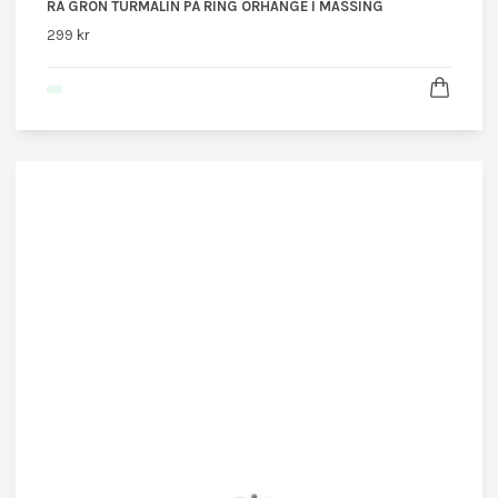
RÅ GRÖN TURMALIN PÅ RING ÖRHÄNGE I MÄSSING
299 kr