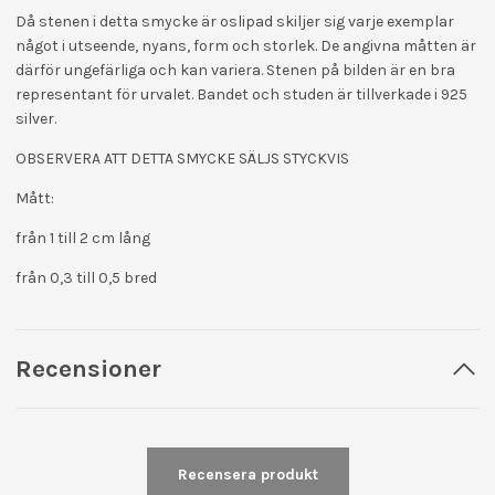
Då stenen i detta smycke är oslipad skiljer sig varje exemplar
något i utseende, nyans, form och storlek. De angivna måtten är
därför ungefärliga och kan variera. Stenen på bilden är en bra
representant för urvalet. Bandet och studen är tillverkade i 925
silver.
OBSERVERA ATT DETTA SMYCKE SÄLJS STYCKVIS
Mått:
från 1 till 2 cm lång
från 0,3 till 0,5 bred
Recensioner
Recensera produkt