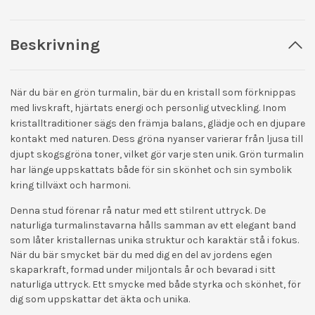
Beskrivning
När du bär en grön turmalin, bär du en kristall som förknippas
med livskraft, hjärtats energi och personlig utveckling. Inom
kristalltraditioner sägs den främja balans, glädje och en djupare
kontakt med naturen. Dess gröna nyanser varierar från ljusa till
djupt skogsgröna toner, vilket gör varje sten unik. Grön turmalin
har länge uppskattats både för sin skönhet och sin symbolik
kring tillväxt och harmoni.
Denna stud förenar rå natur med ett stilrent uttryck. De
naturliga turmalinstavarna hålls samman av ett elegant band
som låter kristallernas unika struktur och karaktär stå i fokus.
När du bär smycket bär du med dig en del av jordens egen
skaparkraft, formad under miljontals år och bevarad i sitt
naturliga uttryck. Ett smycke med både styrka och skönhet, för
dig som uppskattar det äkta och unika.