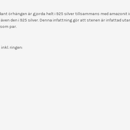
nt örhängen är gjorda helt i 925 silver tillsammans med amazonit 
även den i 925 silver. Denna infattning gör att stenen är infattad ut
 som par.
nkl. ringen: