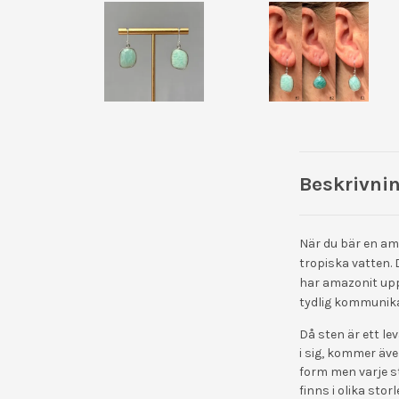
Beskrivni
När du bär en am
tropiska vatten. 
har amazonit upps
tydlig kommunik
Då sten är ett le
i sig, kommer äve
form men varje st
finns i olika sto