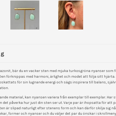
ng
azonit, bär du en vacker sten med mjuka turkosgröna nyanser som fö
Den förknippas med harmoni, ärlighet och modet att följa sitt hjärta
kattats för sin lugnande energi och sägs inspirera till balans, själ
ation.
vande material, kan nyansen variera från exemplar till exemplar. Har 
n det påverka hur just din sten ser ut. Varje par är ihopsatta för att p
en är slipad naturligt efter stenens form och kan därför skilja sig n
rlekar, former och nyanser och du väljer det par du önskar i skrollmen