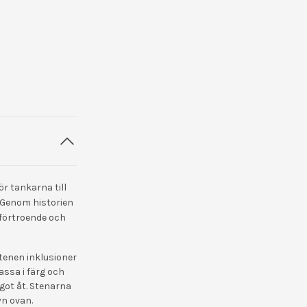
r tankarna till
. Genom historien
vförtroende och
stenen inklusioner
assa i färg och
ågot åt. Stenarna
yn ovan.