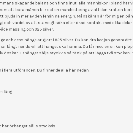
ammans skapar de balans och finns inuti alla människor. Ibland har v
om att bära månen blir det en manifestering av att den kraften bor i d
t bjuda in mer av den feminina energin. Månskäran är för mig en på
i och värdet av att ständigt söka efter ökad kontakt med olika delar 
både mässing och 925 silver.
ge och dess hänge är gjort i 925 silver. Du kan dra kedjan genom dit
ur långt ner du vill att hänget ska hamna. Du får med en silikon plo
du önskar. Örhänget säljs styckvis så tänk på att lägga två stycken 
.
i flera utföranden. Du finner de alla här nedan.
cm lång
t här örhänget säljs styckvis