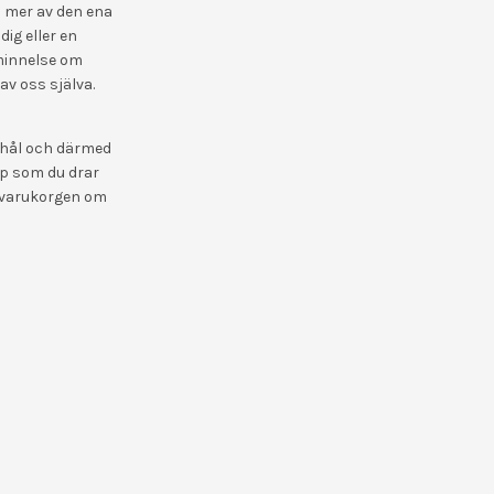
i mer av den ena
ig eller en
minnelse om
av oss själva.
t hål och därmed
pp som du drar
i varukorgen om