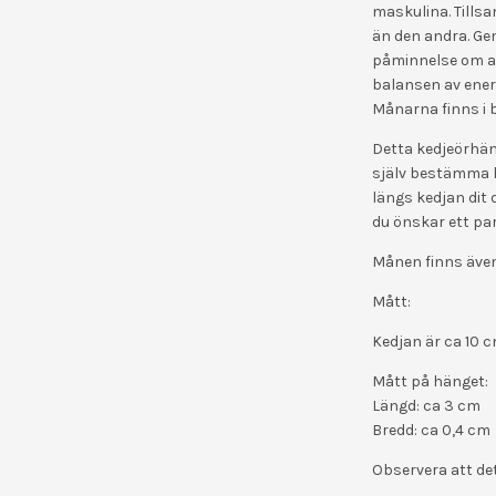
maskulina. Tills
än den andra. Gen
påminnelse om at
balansen av energ
Månarna finns i 
Detta kedjeörhän
själv bestämma h
längs kedjan dit 
du önskar ett par
Månen finns även 
Mått:
Kedjan är ca 10 
Mått på hänget:
Längd: ca 3 cm
Bredd: ca 0,4 cm
Observera att de