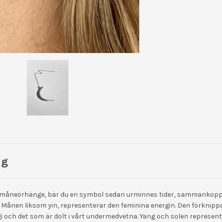
ng
a måneörhänge, bär du en symbol sedan urminnes tider, sammankop
. Månen liksom yin, representerar den feminina energin. Den förkni
i och det som är dolt i vårt undermedvetna. Yang och solen represen