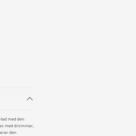
plad med den
ppas med drömmar,
terar den