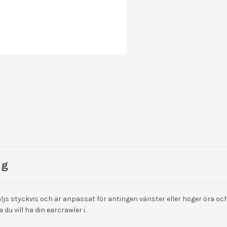
ng
js styckvis och är anpassat för antingen vänster eller höger öra och
a du vill ha din earcrawler i.